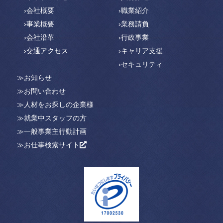
›会社概要
›職業紹介
›事業概要
›業務請負
›会社沿革
›行政事業
›交通アクセス
›キャリア支援
›セキュリティ
≫お知らせ
≫お問い合わせ
≫人材をお探しの企業様
≫就業中スタッフの方
≫一般事業主行動計画
≫お仕事検索サイト