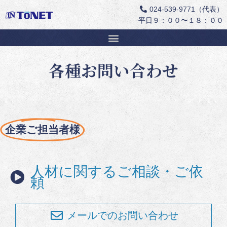
024-539-9771（代表）
平日９：００〜１８：００
コ
ン
テ
ン
各種お問い合わせ
ツ
へ
ス
キ
ッ
プ
企業ご担当者様
人材に関するご相談・ご依
頼
メールでのお問い合わせ